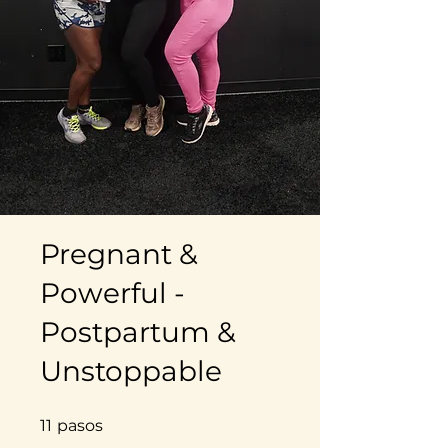
Pregnant &
Powerful -
Postpartum &
Unstoppable
11 pasos
11
pasos